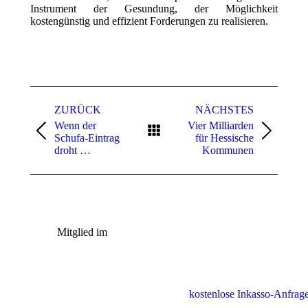
Instrument der Gesundung, der Möglichkeit
kostengünstig und effizient Forderungen zu realisieren.
Kommentarnavigation
ZURÜCK
NÄCHSTES
Wenn der
Vier Milliarden
Vorheriger
Nächster
Schufa-Eintrag
für Hessische
Beitrag:
Beitrag:
droht …
Kommunen
Mitglied im
kostenlose Inkasso-Anfrage