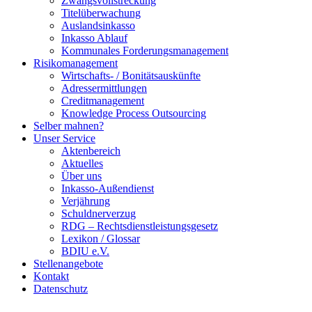
Zwangsvollstreckung
Titelüberwachung
Auslandsinkasso
Inkasso Ablauf
Kommunales Forderungsmanagement
Risikomanagement
Wirtschafts- / Bonitätsauskünfte
Adressermittlungen
Creditmanagement
Knowledge Process Outsourcing
Selber mahnen?
Unser Service
Aktenbereich
Aktuelles
Über uns
Inkasso-Außendienst
Verjährung
Schuldnerverzug
RDG – Rechtsdienstleistungsgesetz
Lexikon / Glossar
BDIU e.V.
Stellenangebote
Kontakt
Datenschutz